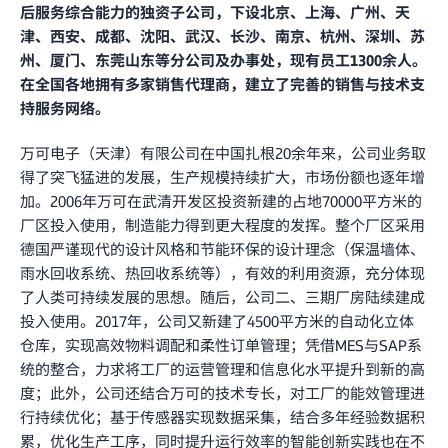
后服务综合能力的独资子公司，下设北京、上海、广州、天
津、西安、成都、沈阳、武汉、长沙、南京、杭州、深圳、苏
州、厦门、东莞山东等分公司及办事处，现有员工1300余人。
在全国各地拥有多家销售代理商，建立了完善的销售与技术支
持服务网络。
万可电子（天津）有限公司在中国扎根20余年来，公司业务取
得了突飞猛进的发展，生产规模持续扩大，市场份额也逐年增
加。2006年万可在武清开发区投资新建的占地70000平方米的
厂区投入使用，制造能力得到更大程度的发挥。整个厂区采用
德国严谨现代的设计风格和节能环保的设计理念（保温墙体、
雨水回收系统、热回收系统等），有效的利用资源，充分体现
了人类可持续发展的思想。随后，公司二、三期厂房陆续建成
投入使用。2017年，公司又新建了4500平方米的自动化立体
仓库，实现高效物料调配和柔性订单管理；凭借MES与SAP系
统的整合，力求将工厂的运营管理和信息化水平提升到新的高
度；此外，公司还结合万可的技术专长，对工厂的能效管理进
行持续优化；基于传感器实现数据采集，结合多年经验数据积
累，优化生产工序，同时提升运行效率的智能创新实践也在不